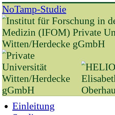
NoTamp-Studie
Einleitung