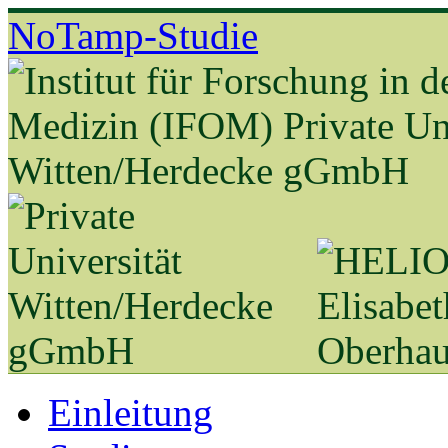
NoTamp-Studie
Einleitung