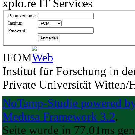
xplo.re IT Services
Benutzername:
Institut:
Passwort:
Anmelden
IFOM
Institut für Forschung in 
Private Universität Witten/
NoTamp-Studie powered by 
Medusa Framework 3.2
.
Seite wurde in 77.01ms gene